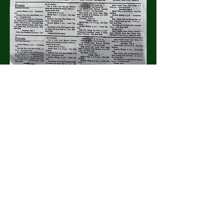
شارِك هذا الحدث
اتصل بنا الآن للحجز
+
1 812-847-8631