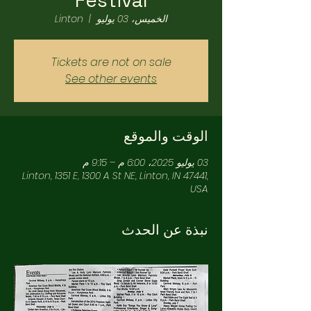
Festival
الخميس، 03 يوليو
  |  
Linton
Tickets are not on sale
See other events
الوقت والموقع
03 يوليو 2025، 6:00 م – 9:15 م
Linton, 1351 E, 1300 A St NE, Linton, IN 47441,
USA
نبذة عن الحدث