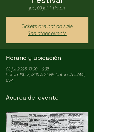
Festival
jue, 03 jul
  |  
Linton
Tickets are not on sale
See other events
Horario y ubicación
03 jul 2025, 18:00 – 21:15
Linton, 1351 E, 1300 A St NE, Linton, IN 47441,
USA
Acerca del evento