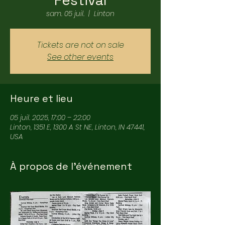
Festival
sam. 05 juil.
  |  
Linton
Tickets are not on sale
See other events
Heure et lieu
05 juil. 2025, 17:00 – 22:00
Linton, 1351 E, 1300 A St NE, Linton, IN 47441,
USA
À propos de l'événement