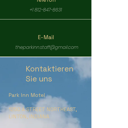
+1 812-847-8631
E-Mail
theparkinn.staff@gmail.com
Kontaktieren
Sie uns
Park Inn Motel
1250 A STREET NORTHEAST,
LINTON, INDIANA