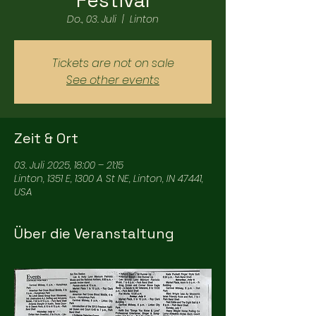
Festival
Do., 03. Juli
  |  
Linton
Tickets are not on sale
See other events
Zeit & Ort
03. Juli 2025, 18:00 – 21:15
Linton, 1351 E, 1300 A St NE, Linton, IN 47441,
USA
Über die Veranstaltung