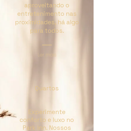
aproveitando o
entretenimento nas
proximidades, há algo
para todos.
Ler mais
Quartos
Experimente
conforto e luxo no
Park Inn. Nossos