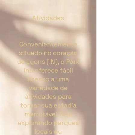
Atividades
Convenientemente
situado no coração
de Lyons (IN), o Park
Inn oferece fácil
acesso a uma
variedade de
atividades para
tornar sua estadia
memorável. Seja
explorando parques
locais ou