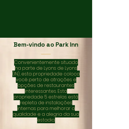
Bem-vindo ao Park Inn
Convenientemente situado
na parte de Lyons de Lyons
(IN), esta propriedade coloca
você perto de atrações e
opções de restaurantes
interessantes. Esta
propriedade 5 estrelas está
repleta de instalações
internas para melhorar a
qualidade e a alegria da sua
estadia.