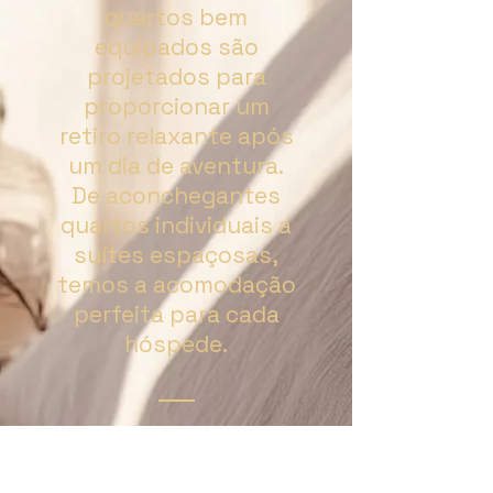
quartos bem
equipados são
projetados para
proporcionar um
retiro relaxante após
um dia de aventura.
De aconchegantes
quartos individuais a
suítes espaçosas,
temos a acomodação
perfeita para cada
hóspede.
Ler mais