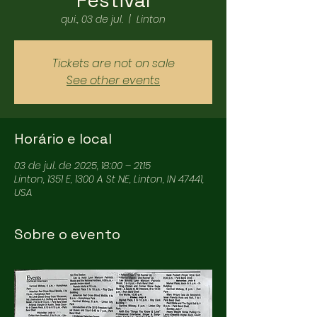
Festival
qui., 03 de jul.
  |  
Linton
Tickets are not on sale
See other events
Horário e local
03 de jul. de 2025, 18:00 – 21:15
Linton, 1351 E, 1300 A St NE, Linton, IN 47441,
USA
Sobre o evento